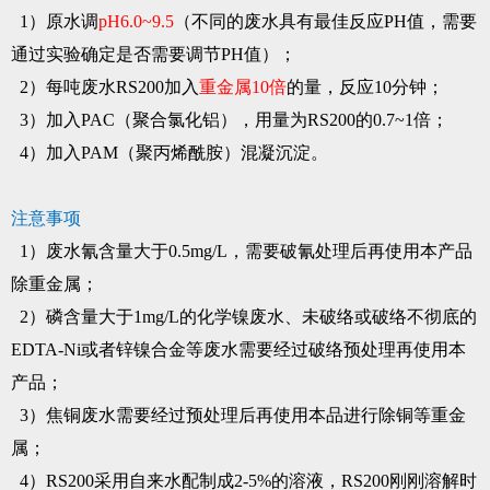
1）原水调
pH6.0~9.5
（不同的废水具有最佳反应PH值，需要
通过实验确定是否需要调节PH值）；
2）每吨废水RS200加入
重金属10倍
的量，反应10分钟；
3）加入PAC（聚合氯化铝），用量为RS200的0.7~1倍；
4）加入PAM（聚丙烯酰胺）混凝沉淀。
注意事项
1）废水氰含量大于0.5mg/L，需要破氰处理后再使用本产品
除重金属；
2）磷含量大于1mg/L的化学镍废水、未破络或破络不彻底的
EDTA-Ni或者锌镍合金等废水需要经过破络预处理再使用本
产品；
3）焦铜废水需要经过预处理后再使用本品进行除铜等重金
属；
4）RS200采用自来水配制成2-5%的溶液，RS200刚刚溶解时