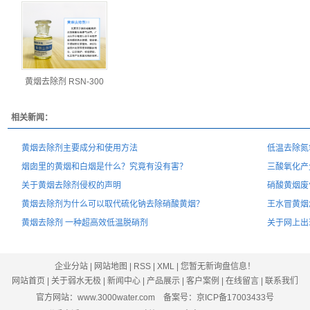
黄烟去除剂 RSN-300
相关新闻：
黄烟去除剂主要成分和使用方法
低温去除氮
烟囱里的黄烟和白烟是什么？究竟有没有害？
三酸氧化产
关于黄烟去除剂侵权的声明
硝酸黄烟废
黄烟去除剂为什么可以取代硫化钠去除硝酸黄烟？
王水冒黄烟
黄烟去除剂 一种超高效低温脱硝剂
关于网上出
企业分站
|
网站地图
|
RSS
|
XML
|
您暂无新询盘信息！
网站首页
|
关于弱水无极
|
新闻中心
|
产品展示
|
客户案例
|
在线留言
|
联系我们
官方网站：www.3000water.com 备案号：
京ICP备17003433号