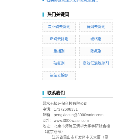
石英砂酸洗废水怎样除氟能直...
热门关键词
次亚磷去除剂
黄烟去除剂
正磷去除剂
破络剂
重捕剂
除氟剂
破氰剂
高效低温脱硝剂
氨氮去除剂
联系我们
弱水无极环保科技有限公司
电话：17372608331
邮箱：pengxiecun@3000water.com
网址：www.3000water.com
地址：
北京市海淀区清华大学学研综合楼
（北京总部）
江苏省昆山市开发区中天大厦（昆