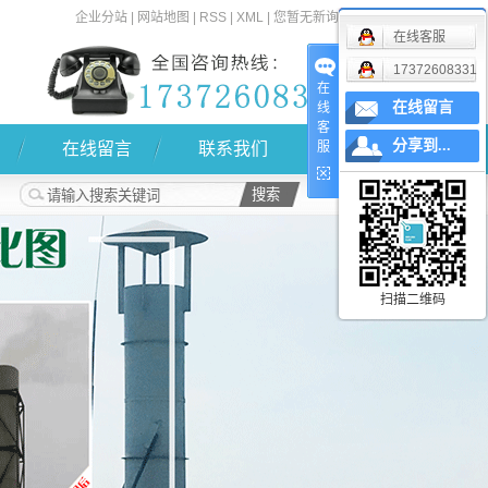
企业分站
|
网站地图
|
RSS
|
XML
|
您暂无新询盘信息！
在线客服
17372608331
在
在线留言
线
客
分享到...
在线留言
联系我们
服
扫描二维码