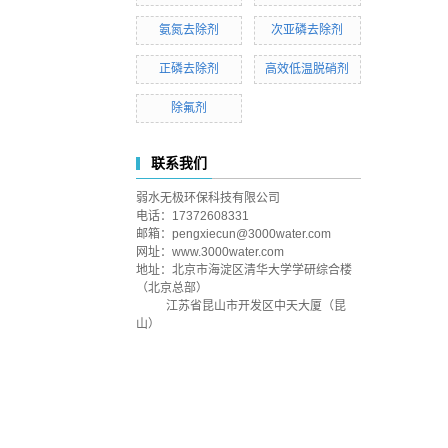
氨氮去除剂
次亚磷去除剂
正磷去除剂
高效低温脱硝剂
除氟剂
联系我们
弱水无极环保科技有限公司
电话：17372608331
邮箱：pengxiecun@3000water.com
网址：www.3000water.com
地址：
北京市海淀区清华大学学研综合楼
（北京总部）
江苏省昆山市开发区中天大厦（昆
山）