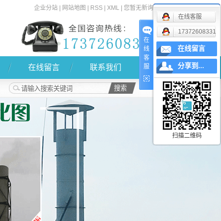
企业分站
|
网站地图
|
RSS
|
XML
|
您暂无新询盘信息！
在线客服
17372608331
在
在线留言
线
客
分享到...
在线留言
联系我们
服
扫描二维码