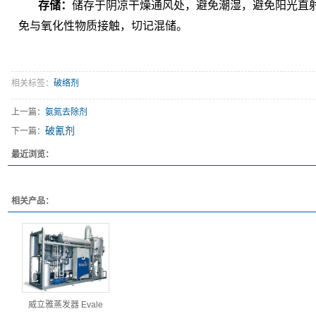
存储
：
储存于阴凉干燥通风处，避免潮湿，避免阳光直
免与氧化性物质接触，切记混储。
相关标签：
破络剂
上一篇：
氨氮去除剂
破氰剂
下一篇：
最近浏览：
相关产品：
威立雅蒸发器 Evale