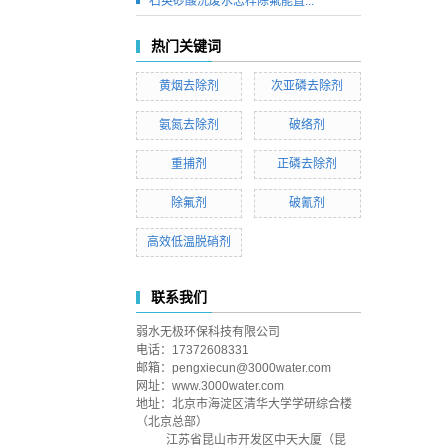
石英砂酸洗废水怎样除氟能直...
热门关键词
黄烟去除剂
次亚磷去除剂
氨氮去除剂
破络剂
重捕剂
正磷去除剂
除氟剂
破氰剂
高效低温脱硝剂
联系我们
弱水无极环保科技有限公司
电话：17372608331
邮箱：pengxiecun@3000water.com
网址：www.3000water.com
地址：
北京市海淀区清华大学学研综合楼
（北京总部）
江苏省昆山市开发区中天大厦（昆