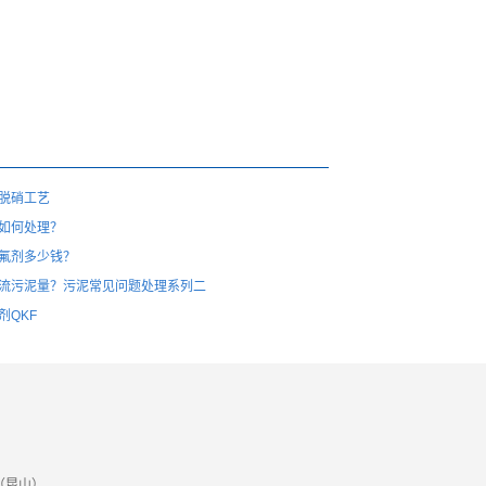
脱硝工艺
如何处理？
氟剂多少钱？
流污泥量？污泥常见问题处理系列二
剂QKF
（昆山）