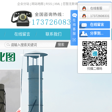
企业分站
|
网站地图
|
RSS
|
XML
|
您暂无新询盘信息！
在线客服
17372608331
在
在线留言
线
客
分享到...
在线留言
联系我们
服
扫描二维码