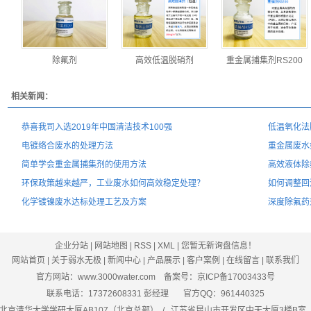
除氟剂
高效低温脱硝剂
重金属捕集剂RS200
相关新闻：
恭喜我司入选2019年中国清洁技术100强
低温氧化法
电镀络合废水的处理方法
重金属废水
简单学会重金属捕集剂的使用方法
高效液体除
环保政策越来越严，工业废水如何高效稳定处理？
如何调整回
化学镀镍废水达标处理工艺及方案
深度除氟药
企业分站
|
网站地图
|
RSS
|
XML
|
您暂无新询盘信息！
网站首页
|
关于弱水无极
|
新闻中心
|
产品展示
|
客户案例
|
在线留言
|
联系我们
官方网站：www.3000water.com 备案号：
京ICP备17003433号
联系电话：17372608331 彭经理 官方QQ：961440325
 北京清华大学学研大厦AB107（北京总部） / 江苏省昆山市开发区中天大厦3楼B室