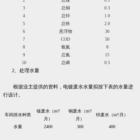
2
总镍
0.1
3
总铜
0.3
4
总锌
1.0
5
总铁
2.0
6
悬浮物
30
7
COD
50
8
氨氮
8
9
总氮
15
10
总磷
0.5
2、处理水量
根据业主提供的资料，电镀废水水量拟按下表的水量进
行设计。
镍废水（
m³
/
铜废水（
m³
/
车间排水种类
锌废水（
m³
/月）
月）
月）
水量
2400
300
400